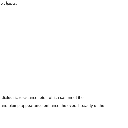
محمول بالماء وورنيش مائي.
 dielectric resistance, etc., which can meet the
loss and plump appearance enhance the overall beauty of the