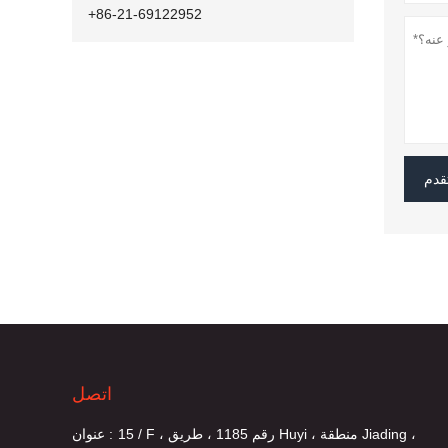
+86-21-69122952
قدم
اتصل
15 / F ، رقم 1185 ، طريق Huyi ، منطقة Jiading ،
عنوان :