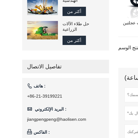
الهندسية
أكثر من
 عجلتين
حل طلاء الآلات
الزراعية
أكثر من
تفاصيل الاتصال

هاتف :
+86-21-39199221

البريد الإلكتروني :
jiangpengpeng@haolisen.com

الفاكس :