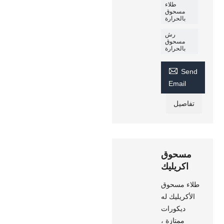
طلاء
مسحوق
بالحرارة
رش
مسحوق
بالحرارة

Send
Email
تفاصيل
مسحوق
اكريليك
طلاء مسحوق
الأكريليك له
ديكورات
ممتازة ،