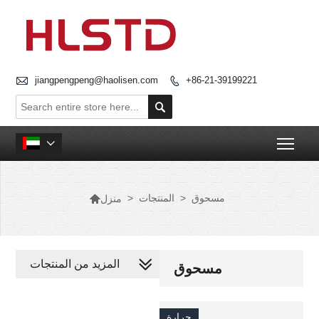

jiangpengpeng@haolisen.com
+86-21-39199221


Togg


مسحوق
>
المنتجات
>
منزل
المزيد من المنتجات
مسحوق
حرارة