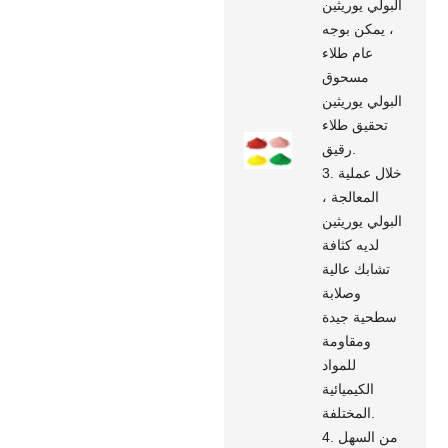
البولي يوريثين
، يمكن بوجه
عام طلاء
مسحوق
البولي يوريثين
تحقيق طلاء
رقيق.
3. خلال عملية
المعالجة ،
البولي يوريثين
لديه كثافة
تشابك عالية
وصلابة
سطحية جيدة
ومقاومة
للمواد
الكيميائية
المختلفة.
4. من السهل