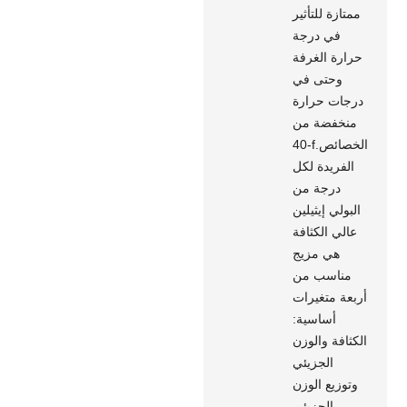
ممتازة للتأثير
في درجة
حرارة الغرفة
وحتى في
درجات حرارة
منخفضة من
-40f.الخصائص
الفريدة لكل
درجة من
البولي إيثيلين
عالي الكثافة
هي مزيج
مناسب من
أربعة متغيرات
أساسية:
الكثافة والوزن
الجزيئي
وتوزيع الوزن
الجزيئي