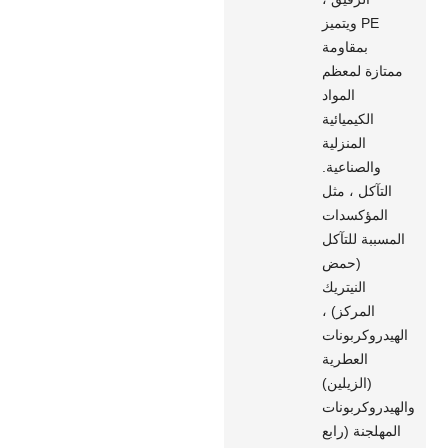
ويتميز PE
بمقاومة
ممتازة لمعظم
المواد
الكيميائية
المنزلية
والصناعية.
التآكل ، مثل
المؤكسدات
المسببة للتآكل
(حمض
النيتريك
المركز) ،
الهيدروكربونات
العطرية
(الزيلين)
والهيدروكربونات
المهلجنة (رابع