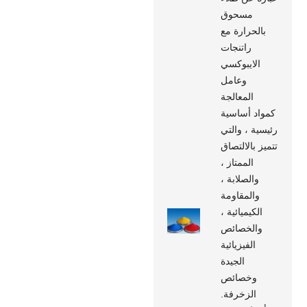
مسحوق
بالحرارة مع
راتنجات
الايبوكسي
وعامل
المعالجة
كمواد أساسية
رئيسية ، والتي
تتميز بالالتصاق
الممتاز ،
والصلابة ،
والمقاومة
الكيميائية ،
والخصائص
الفيزيائية
الجيدة
وخصائص
الزخرفة.