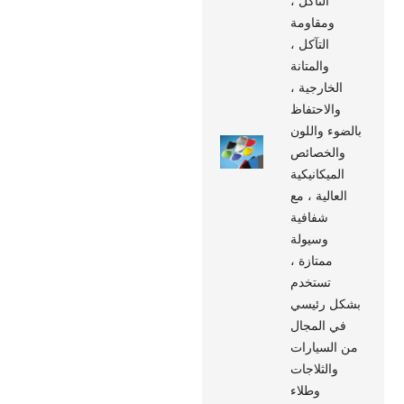
التآكل ،
ومقاومة
التآكل ،
والمتانة
الخارجية ،
والاحتفاظ
بالضوء واللون
والخصائص
الميكانيكية
العالية ، مع
شفافية
وسيولة
ممتازة ،
تستخدم
بشكل رئيسي
في المجال
من السيارات
والثلاجات
وطلاء