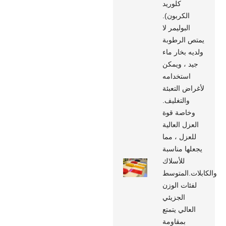
كلوريد
الكربون).
البوليمر لا
يمتص الرطوبة
ولديه بخار ماء
جيد ، ويمكن
استخدامه
لأغراض التعبئة
والتغليف.
وخاصة قوة
العزل العالية
للعزل ، مما
يجعلها مناسبة
للأسلاك
والكابلات.المتوسط
​​لفئات الوزن
الجزيئي
العالي يتمتع
بمقاومة