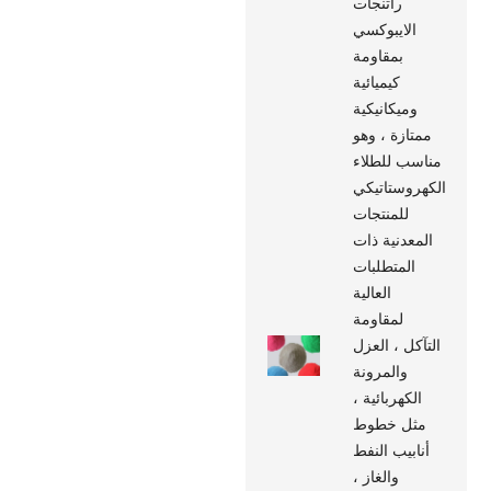
راتنجات
الايبوكسي
بمقاومة
كيميائية
وميكانيكية
ممتازة ، وهو
مناسب للطلاء
الكهروستاتيكي
للمنتجات
المعدنية ذات
المتطلبات
العالية
لمقاومة
التآكل ، العزل
والمرونة
الكهربائية ،
مثل خطوط
أنابيب النفط
والغاز ،