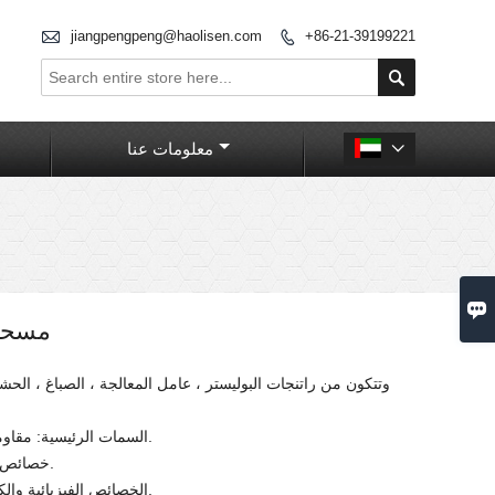

jiangpengpeng@haolisen.com
+86-21-39199221


معلومات عنا


مسحوق
وتتكون من راتنجات البوليستر ، عامل المعالجة ، الصباغ ، الحش
السمات الرئيسية: مقاومة ممتازة للطقس.
1. خصائص ميكانيكية جيدة.
2. الخصائص الفيزيائية والكيميائية مستقرة.