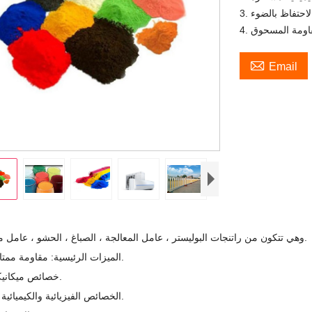

Email
وهي تتكون من راتنجات البوليستر ، عامل المعالجة ، الصباغ ، الحشو ، عامل مساعد ، إلخ.
الميزات الرئيسية: مقاومة ممتازة للطقس.
1. خصائص ميكانيكية جيدة.
2. الخصائص الفيزيائية والكيميائية مستقرة.