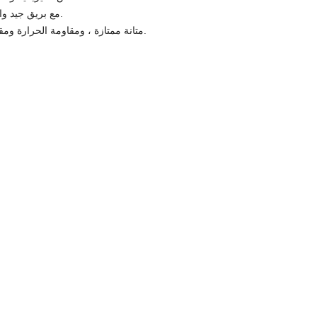
3. مع بريق جيد والاحتفاظ بالضوء.
4. متانة ممتازة ، ومقاومة الحرارة ومقاومة المسحوق.