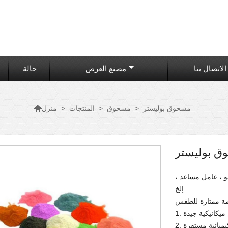
الاتصال بنا
مصنع العرض
حالة

مسحوق بوليستر
>
مسحوق
>
المنتجات
>
منزل
 بوليستر
و ، عامل مساعد ،
إلخ.