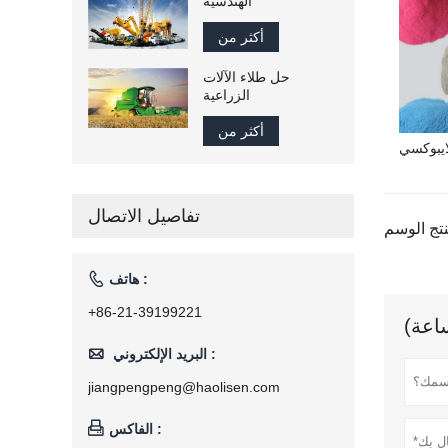
الهندسية
أكثر من
حل طلاء الآلات
الزراعية
أكثر من
يبوكسي
تفاصيل الاتصال

هاتف :
+86-21-39199221

البريد الإلكتروني :
jiangpengpeng@haolisen.com

الفاكس :