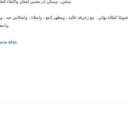
سلس ، ويمكن أن يحسن لمعان واكتفاء الطلاء
مًا كطلاء نهائي ، مع زخرفة عالية ، ومظهر لامع ، وامتلاء ، وانعكاس جيد ، و
واحتفاظ بالألوان.
موقع يوتيو