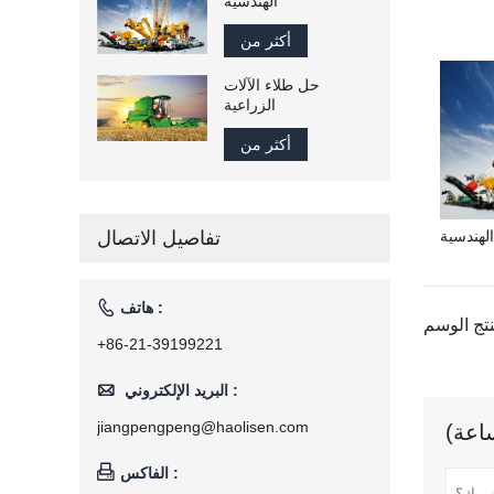
الهندسية
أكثر من
حل طلاء الآلات
الزراعية
أكثر من
الهندسية
تفاصيل الاتصال

هاتف :
+86-21-39199221

البريد الإلكتروني :
jiangpengpeng@haolisen.com

الفاكس :