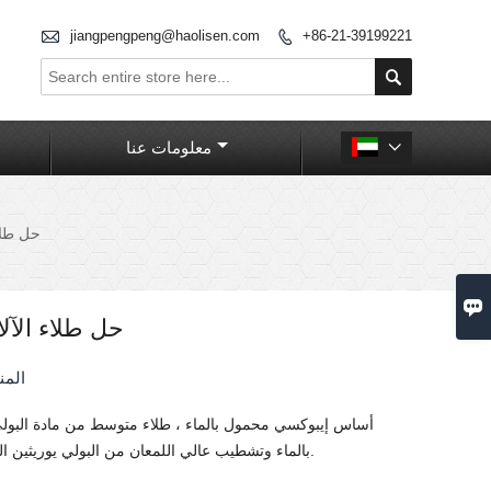

jiangpengpeng@haolisen.com
+86-21-39199221


معلومات عنا

حل طلاء

حل طلاء الآلا
المن
أساس إيبوكسي محمول بالماء ، طلاء متوسط ​​من مادة البولي 
بالماء وتشطيب عالي اللمعان من البولي يوريثين المنقولة بالماء ، إلخ.