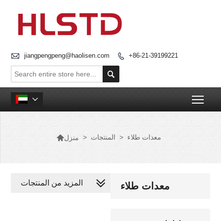

jiangpengpeng@haolisen.com
+86-21-39199221


Togg


معدات طلاء
>
المنتجات
>
منزل
المزيد من المنتجات
معدات طلاء