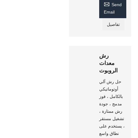

Send
Email
تفاصيل
رش
معدات
الروبوت
حل رش آلي
أوتوماتيكي
بالكامل ، فوز
مدمج ، جودة
رش ممتازة ،
تشغيل مستقر
، يستخدم على
نطاق واسع