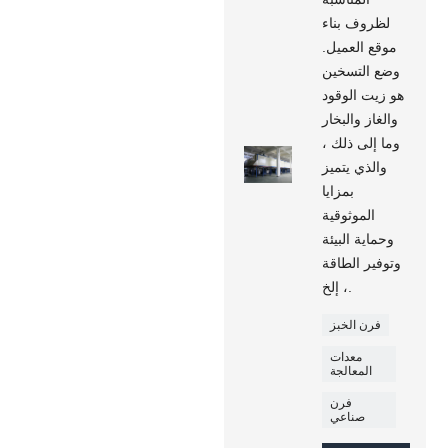
لظروف بناء
موقع العميل.
وضع التسخين
هو زيت الوقود
والغاز والبخار
وما إلى ذلك ،
والذي يتميز
بمزايا
الموثوقية
وحماية البيئة
وتوفير الطاقة
، إلخ.
فرن الخبز
معدات
المعالجة
فرن
صناعي