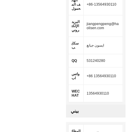
الهات
+86-13564930110
ف الم
حمول
البريد
jiangpengpeng@ha
الإلكت
olisen.com
روني
سكاي
ايسون جيانغ
ب
QQ
531240280
واتس
+86 13564930110
اب
WEC
13564930110
HAT
بيني
الوظائ