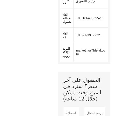
رئيس التسويق
ف
الهات
+86-18649835525
ف الم
حمول
الهات
+86-21-39199221
ف
البريد
marketing@hls-td.co
الإلكت
m
روني
الحصول على آخر
سعر؟ سنرد في
أسرع وقت ممكن
(خلال 12 ساعة)