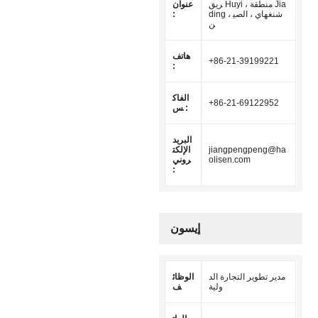
ريق Huyi ، منطقة Jia
عنوان
ding ، شنغهاي ، الصي
:
ن
هاتف
+86-21-39199221
:
الفاك
+86-21-69122952
س :
البريد
jiangpengpeng@ha
الإلكت
olisen.com
روني
:
إيسون
مدير تطوير التجارة الد
الوظائ
ولية
ف