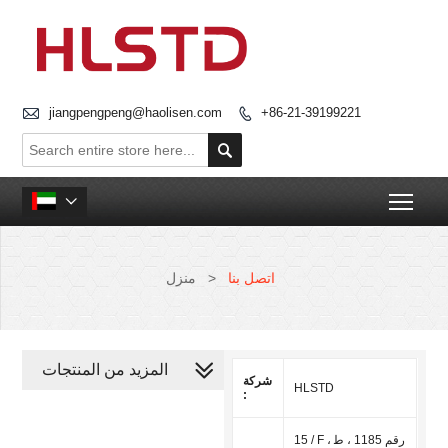

jiangpengpeng@haolisen.com
+86-21-39199221


Togg

اتصل بنا
>
منزل
المزيد من المنتجات
شركة
HLSTD
:
15 / F ، رقم 1185 ، ط