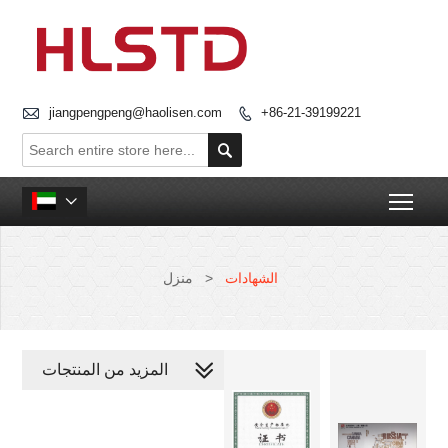

jiangpengpeng@haolisen.com
+86-21-39199221


Togg

الشهادات
>
منزل
المزيد من المنتجات