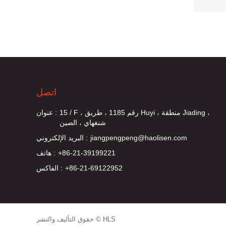
اتصل
15 / F ، رقم 1185 ، طريق Huyi ، منطقة Jiading ،
عنوان :
شنغهاي ، الصين
jiangpengpeng@haolisen.com
البريد الإلكتروني :
+86-21-39199221
هاتف :
+86-21-69122952
الفاكس :
حقوق التأليف والنشر © HLS