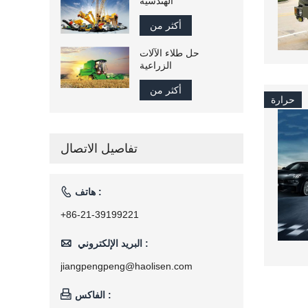
الهندسية
أكثر من
حل طلاء الآلات
الزراعية
أكثر من
حرارة
تفاصيل الاتصال

هاتف :
+86-21-39199221

البريد الإلكتروني :
jiangpengpeng@haolisen.com

الفاكس :