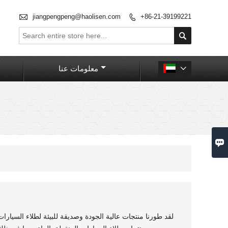

jiangpengpeng@haolisen.com
+86-21-39199221


معلومات عنا


لقد طورنا منتجات عالية الجودة وصديقة للبيئة لطلاء السيارات ال