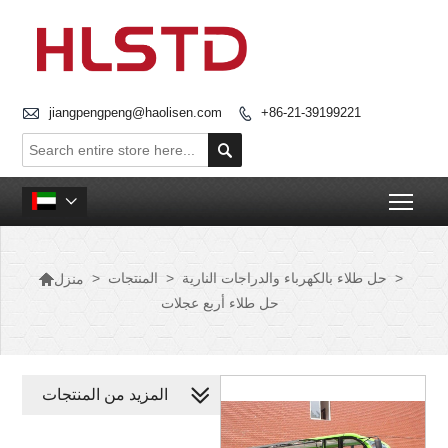

jiangpengpeng@haolisen.com
+86-21-39199221


Togg


>
حل طلاء بالكهرباء والدراجات النارية
>
المنتجات
>
منزل
حل طلاء أربع عجلات
المزيد من المنتجات