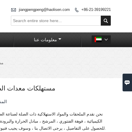

jiangpengpeng@haolisen.com
+86-21-39199221


معلومات عنا

مس

مستهلكات معدات الطل
المن
نحن نقدم الملحقات والمواد الاستهلاكية ذات الصلة لصناعة الط
الكيميائية ، فوهة الفنتوري ، المرشح ، مبادل الحرارة والبرودة 
للحصول على التفاصيل ، يرجى الاتصال بنا ، وسوف يجيب فنيونا المحترفون عليك.