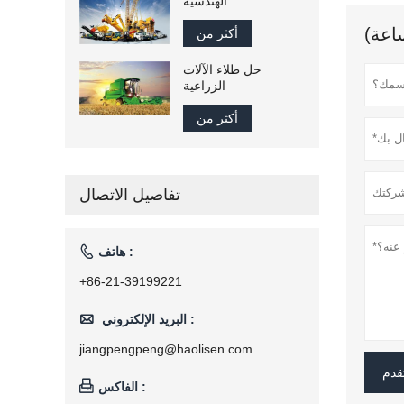
الهندسية
أكثر من
حل طلاء الآلات
الزراعية
أكثر من
تفاصيل الاتصال

هاتف :
+86-21-39199221

البريد الإلكتروني :
jiangpengpeng@haolisen.com
قدم

الفاكس :