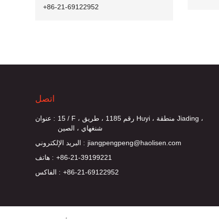
+86-21-69122952
اتصل
15 / F ، رقم 1185 ، طريق Huyi ، منطقة Jiading ،
عنوان :
شنغهاي ، الصين
jiangpengpeng@haolisen.com
البريد الإلكتروني :
+86-21-39199221
هاتف :
+86-21-69122952
الفاكس :