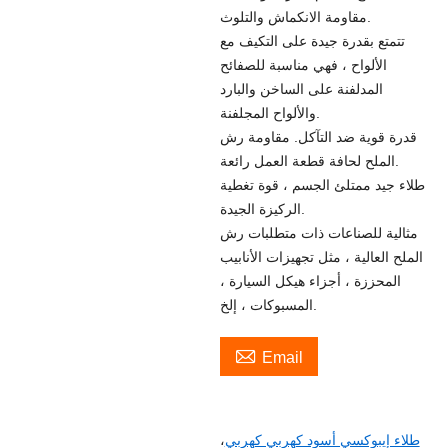
مقاومة الانكماش والتلوث.
تتمتع بقدرة جيدة على التكيف مع
الألواح ، فهي مناسبة للصفائح
المدلفنة على الساخن والبارد
والألواح المجلفنة.
قدرة قوية ضد التآكل. مقاومة رش
الملح لحافة قطعة العمل رائعة.
طلاء جيد ممتلئ الجسم ، قوة تغطية
الركيزة الجيدة.
مثالية للصناعات ذات متطلبات رش
الملح العالية ، مثل تجهيزات الأنابيب
المحززة ، أجزاء هيكل السيارة ،
المسبوكات ، إلخ.

Email
طلاء إيبوكسي أسود كهربي كهربي
،