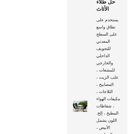
حل طلاء
الأثاث
يستخدم على
نطاق واسع
على السطح
المعدني
للتجويف
الداخلي
والخارجي
للمشعات ،
علب الزيت ،
المصابيح ،
الثلاجات ،
مكيفات الهواء
، شفاطات
المطبخ ، إلخ.
اللون يشمل
الأبيض ،